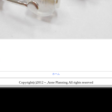
）
ホーム
Copyright(c)2012～,Aone Planning.All rights reserved