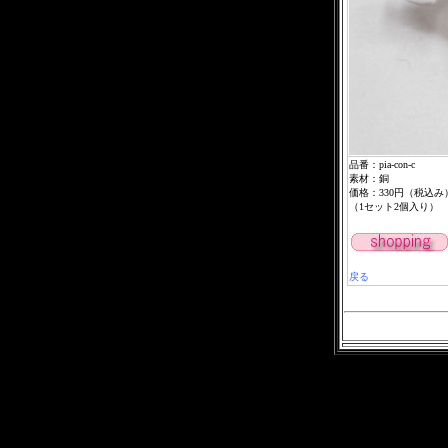
品番：pia-con-c
素材：銅
価格：330円（税込み
（1セット2個入り）
戻る