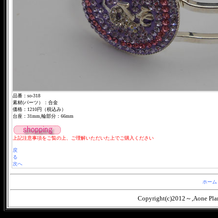
品番：so-318
素材(パーツ）：合金
価格：1210円（税込み）
台座：31mm,輪部分：66mm
上記注意事項をご覧の上、ご理解いただいた上でご購入ください
戻
る
次へ
ホーム
Copyright(c)2012～,Aone Plann