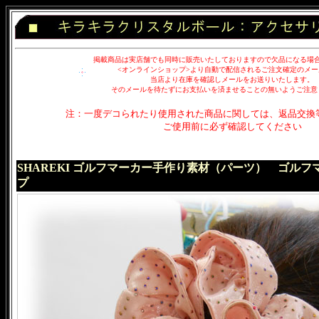
掲載商品は実店舗でも同時に販売いたしておりますので欠品になる場
<オンラインショップ>より自動で配信されるご注文確定のメー
当店より在庫を確認しメールをお送りいたします。
そのメールを待たずにお支払いを済ませることの無いようご注意
注：一度デコられたり使用された商品に関しては、返品交換
ご使用前に必ず確認してください
SHAREKI ゴルフマーカー手作り素材（パーツ） ゴル
プ