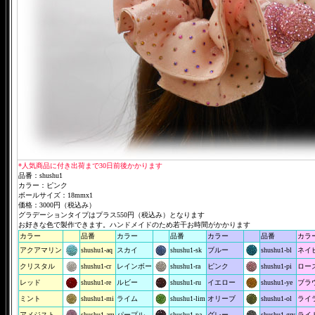
*人気商品に付き出荷まで30日前後かかります
品番：shushu1
カラー：ピンク
ボールサイズ：18mmx1
価格：3000円（税込み）
グラデーションタイプはプラス550円（税込み）となります
お好きな色で製作できます。ハンドメイドのため若干お時間がかかります
カラー
品番
カラー
品番
カラー
品番
カラ
アクアマリン
shushu1-aq
スカイ
shushu1-sk
ブルー
shushu1-bl
ネイ
クリスタル
shushu1-cr
レインボー
shushu1-ra
ピンク
shushu1-pi
ロー
レッド
shushu1-re
ルビー
shushu1-ru
イエロー
shushu1-ye
ブラ
ミント
shushu1-mi
ライム
shushu1-lim
オリーブ
shushu1-ol
ライ
アメジスト
shushu1-am
パープル
shushu1-pa
グレー
shushu1-gry
ライ