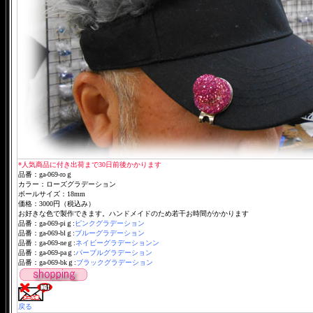
*人気商品に付き出荷まで30日前後かかります
品番：ga-069-roｇ
カラー：ローズグラデーション
ボールサイズ：18mm
価格：3000円（税込み）
お好きな色で製作できます。ハンドメイドのため若干お時間がかかります
品番：ga-069-piｇ:
ピンクグラデーション
品番：ga-069-blｇ:
ブルーグラデーション
品番：ga-069-neｇ:
ネイビーグラデーションン
品番：ga-069-paｇ:
パープルグラデーション
品番：ga-069-bkｇ:
ブラックグラデーション
戻る