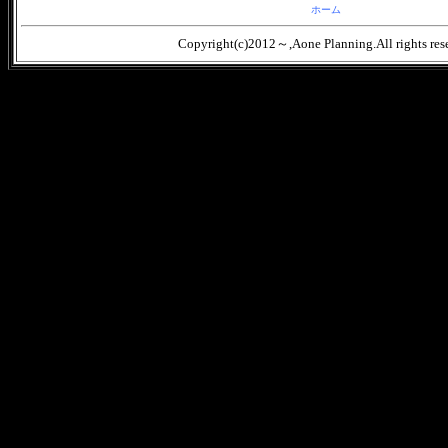
ホーム
Copyright(c)2012～,Aone Planning.All rights res