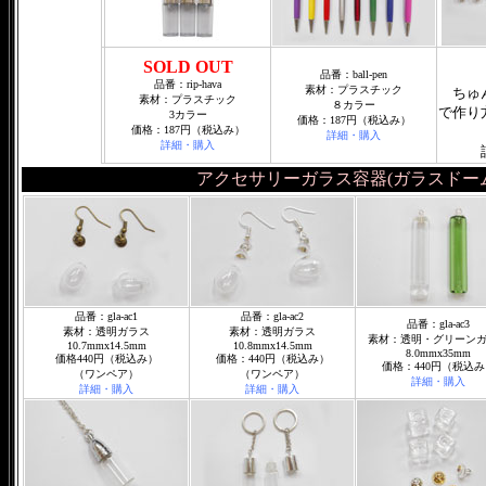
SOLD OUT
品番：ball-pen
品番：rip-hava
素材：プラスチック
ちゅ
素材：プラスチック
８カラー
で作り
3カラー
価格：187円（税込み）
価格：187円（税込み）
詳細・購入
詳細・購入
アクセサリーガラス容器(ガラスドー
品番：gla-ac1
品番：gla-ac2
品番：gla-ac3
素材：透明ガラス
素材：透明ガラス
素材：透明・グリーン
10.7mmx14.5mm
10.8mmx14.5mm
8.0mmx35mm
価格440円（税込み）
価格：440円（税込み）
価格：440円（税込み
（ワンペア）
（ワンペア）
詳細・購入
詳細・購入
詳細・購入