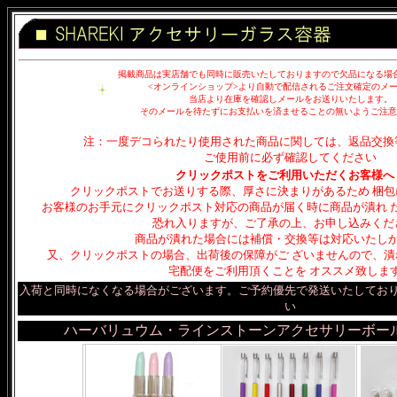
掲載商品は実店舗でも同時に販売いたしておりますので欠品になる場
<オンラインショップ>より自動で配信されるご注文確定のメ
当店より在庫を確認しメールをお送りいたします。
そのメールを待たずにお支払いを済ませることの無いようご注意
注：一度デコられたり使用された商品に関しては、返品交換
ご使用前に必ず確認してください
クリックポストをご利用いただくお客様へ
クリックポストでお送りする際、厚さに決まりがあるため 梱
お客様のお手元にクリックポスト対応の商品が届く時に商品が潰れ 
恐れ入りますが、ご了承の上、お申し込みくだ
商品が潰れた場合には補償・交換等は対応いたし
又、クリックポストの場合、出荷後の保障がご ざいませんので、
宅配便をご利用頂くことを オススメ致しま
入荷と同時になくなる場合がございます。ご予約優先で発送いたしてお
い
ハーバリュウム・ラインストーンアクセサリーボー