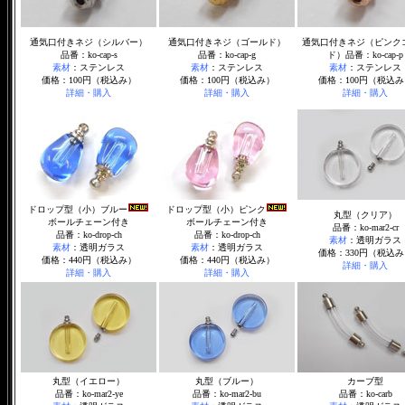
通気口付きネジ（シルバー）
通気口付きネジ（ゴールド）
通気口付きネジ（ピンク
品番：ko-cap-s
品番：ko-cap-g
ド）品番：ko-cap-p
素材
：ステンレス
素材
：ステンレス
素材
：ステンレス
価格：100円（税込み）
価格：100円（税込み）
価格：100円（税込み
詳細・購入
詳細・購入
詳細・購入
ドロップ型（小）ブルー
ドロップ型（小）ピンク
丸型（クリア）
ボールチェーン付き
ボールチェーン付き
品番：ko-mar2-cr
品番：ko-drop-ch
品番：ko-drop-ch
素材
：透明ガラス
素材
：透明ガラス
素材
：透明ガラス
価格：330円（税込み
価格：440円（税込み）
価格：440円（税込み）
詳細・購入
詳細・購入
詳細・購入
丸型（イエロー）
丸型（ブルー）
カーブ型
品番：ko-mar2-ye
品番：ko-mar2-bu
品番：ko-carb