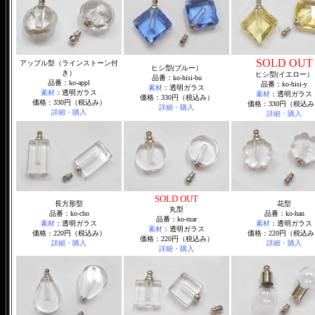
SOLD OUT
アップル型（ラインストーン付
ヒシ型(ブルー）
き）
ヒシ型(イエロー）
品番：ko-hisi-bu
品番：ko-appl
品番：ko-hisi-y
素材
：透明ガラス
素材
：透明ガラス
素材
：透明ガラス
価格：330円（税込み）
価格：330円（税込み）
価格：330円（税込み
詳細・購入
詳細・購入
詳細・購入
SOLD OUT
長方形型
花型
丸型
品番：ko-cho
品番：ko-han
品番：ko-mar
素材
：透明ガラス
素材
：透明ガラス
素材
：透明ガラス
価格：220円（税込み）
価格：220円（税込み
価格：220円（税込み）
詳細・購入
詳細・購入
詳細・購入