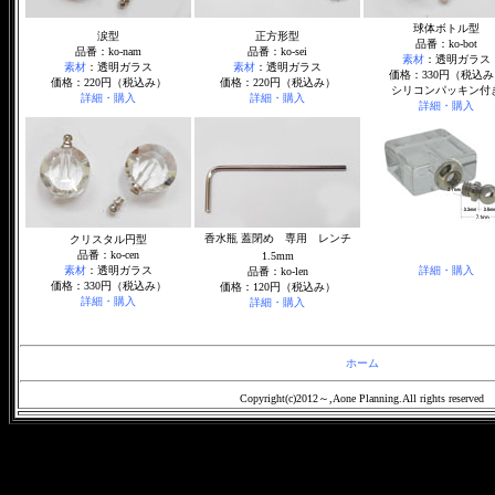
球体ボトル型
涙型
正方形型
品番：ko-bot
品番：ko-nam
品番：ko-sei
素材
：透明ガラス
素材
：透明ガラス
素材
：透明ガラス
価格：330円（税込み
価格：220円（税込み）
価格：220円（税込み）
シリコンパッキン付
詳細・購入
詳細・購入
詳細・購入
香水瓶 蓋閉め 専用 レンチ
クリスタル円型
品番：ko-cen
1.5mm
素材
：透明ガラス
詳細・購入
品番：ko-len
価格：330円（税込み）
価格：120円（税込み）
詳細・購入
詳細・購入
ホーム
Copyright(c)2012～,Aone Planning.All rights reserved