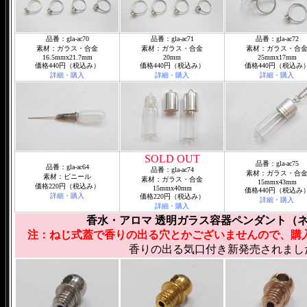
品番：gla-ac70
品番：gla-ac71
品番：gla-ac72
素材：ガラス・合金
素材：ガラス・合金
素材：ガラス・合
16.5mmx21.7mm
20mm
25mmx17mm
価格440円（税込み）
価格440円（税込み）
価格440円（税込み
詳細・購入
詳細・購入
詳細・購入
SOLD OUT
品番：gla-ac75
品番：gla-ac64
品番：gla-ac74
素材：ガラス・合
素材：ビニール
素材：ガラス・合金
15mmx43mm
価格220円（税込み）
15mmx40mm
価格440円（税込み
詳細・購入
価格220円（税込み）
詳細・購入
詳細・購入
香水・アロマ 透明ガラス容器ペンダント（
注：ねじ式蓋で香りの出る穴とかございませんので、購
香りの出る気口付き新発売されまし