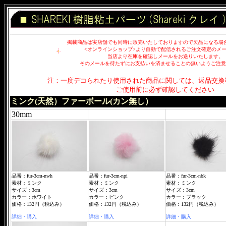
掲載商品は実店舗でも同時に販売いたしておりますので欠品になる場
<オンラインショップ>より自動で配信されるご注文確定のメ
当店より在庫を確認しメールをお送りいたします。
そのメールを待たずにお支払いを済ませることの無いようご注意
注：一度デコられたり使用された商品に関しては、返品交換
ご使用前に必ず確認してください
ミンク(天然）ファーボール(カン無し）
30mm
品番：fur-3cm-nwh
品番：fur-3cm-npi
品番：fur-3cm-nbk
素材：ミンク
素材：ミンク
素材：ミンク
サイズ：3cm
サイズ：3cm
サイズ：3cm
カラー：ホワイト
カラー：ピンク
カラー：ブラック
価格：132円（税込み）
価格：132円（税込み）
価格：132円（税込み）
詳細・購入
詳細・購入
詳細・購入