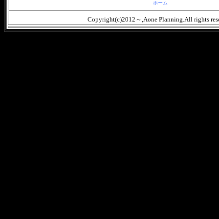
ホーム
Copyright(c)2012～,Aone Planning.All rights res